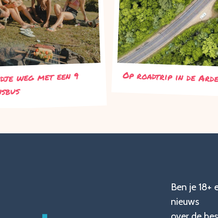
Op roadtrip in de Ard
dje weg met een 9
nsbus
Ben je 18+ 
nieuws
over de bes