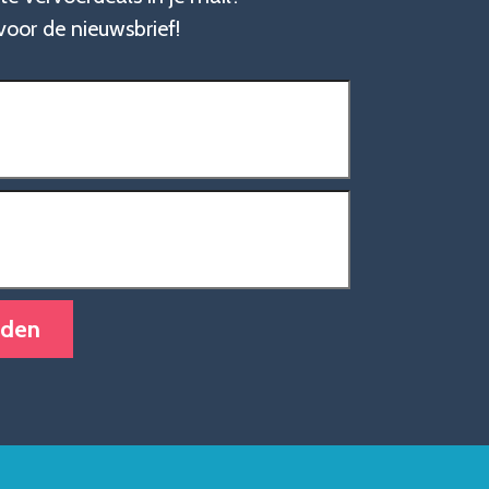
n voor de nieuwsbrief!
t)
ereist)