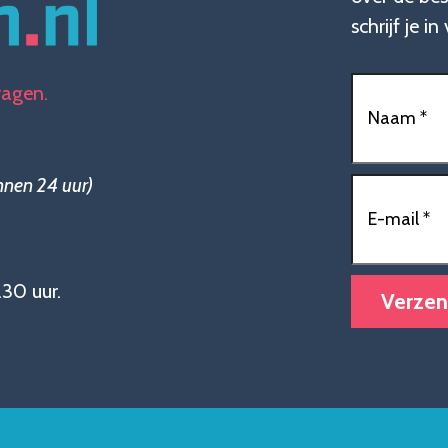
schrijf je i
Naam
(Vereis
ragen.
nnen 24 uur)
E-
mailadres
(V
30 uur.