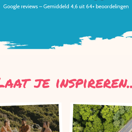
Google reviews – Gemiddeld 4,6 uit 64+ beoordelingen
Laat je inspireren..