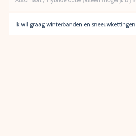
Automaat / Hybride optie (alleen mogelijk bij 9
Ik wil graag winterbanden en sneeuwkettingen