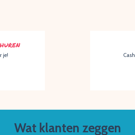
 huren
 je!
Cash
Wat klanten zeggen