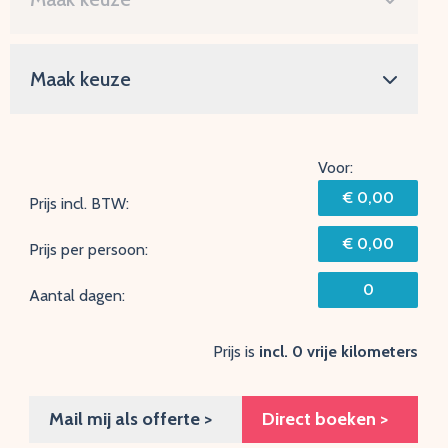
Voor:
€ 0,00
Prijs incl. BTW:
€ 0,00
Prijs per persoon:
0
Aantal dagen:
Prijs is
incl. 0 vrije kilometers
Mail mij als offerte >
Direct boeken >