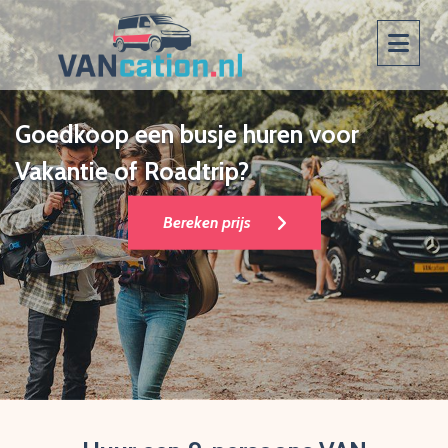
Goedkoop een busje huren voor
Vakantie of Roadtrip?
Bereken prijs