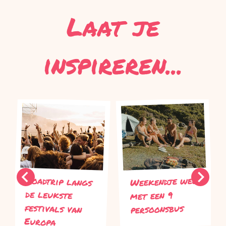
Laat je
inspireren...
Roadtrip langs
de leukste
festivals van
Weekendje weg
met een 9
persoonsbus
Europa