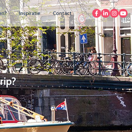
en?
Inspiratie
Contact
rip?