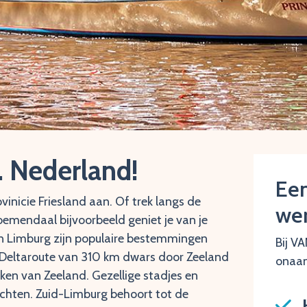
… Nederland!
Ee
inicie Friesland aan. Of trek langs de
wer
loemendaal bijvoorbeeld geniet je van je
 en Limburg zijn populaire bestemmingen
Bij VA
De Deltaroute van 310 km dwars door Zeeland
onaan
rken van Zeeland. Gezellige stadjes en
ichten. Zuid-Limburg behoort tot de