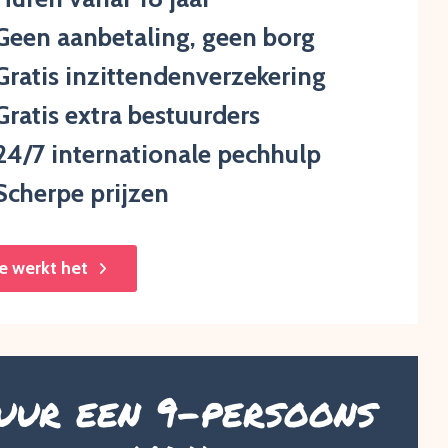
Geen aanbetaling, geen borg
Gratis inzittendenverzekering
Gratis extra bestuurders
24/7 internationale pechhulp
Scherpe prijzen
e werkt het
uur een 9-persoons