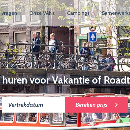
 vragen
Onze VANs
Campings
Samenwerk
 huren voor Vakantie of Roadt
Bereken prijs