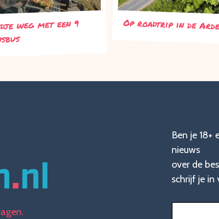
Op roadtrip in de Ard
dje weg met een 9
nsbus
Ben je 18+ 
nieuws
over de bes
schrijf je i
Naam
(Vereis
ragen.