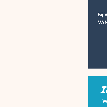
Bij 
VAN
I
W